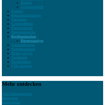
Bauhof
Geschirrverleih
Kontakt
Bekanntmachungen
Satzungen
Gemeindeblatt
Pfarrgemeinde
Baugrundstücke
Breitbandausbau
Bitratenanalyse
Veranstaltungen
Notrufnummern
Helfer vor Ort
Fundgrube
Busfahrpläne
VHS Arnstorf
Mehr entdecken
Alle Öffnungszeiten
Impressum
Datenschutz