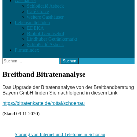
Gasthäuser
Schloßcafé Asbeck
Café Grace
weitere Gasthäuser
Lebensmittelläden
EDEKA
Biohof-Gemüsehof
Lindhuber Getränkemarkt
Schloßcafé Asbeck
Firmenindex
Suchen
nach:
Breitband Bitratenanalyse
Das Upgrade der Bitratenanalyse von der Breitbandberatung
Bayern GmbH finden Sie nachfolgend in diesem Link:
https://bitratenkarte.de/rottal/schoenau
(Stand 09.11.2020)
Störung von Internet und Telefonie in Schönau