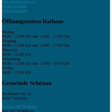
Was erledige ich wo?
Online Anträge
Abfuhrkalender
Öffnungszeiten Rathaus
Montag
08:00 – 12:00 Uhr und 14:00 – 17:00 Uhr
Dienstag
08:00 – 12:00 Uhr und 14:00 – 17:00 Uhr
Mittwoch
08:00 – 12:00 Uhr
Donnerstag
08:00 – 12:00 Uhr und 14:00 – 18:00 Uhr
Freitag
08:00 – 12:00 Uhr
Gemeinde Schönau
Bachhamer Str. 22
84337 Schönau
Telefon: 08726/96880
Fax: 08726/9688-20