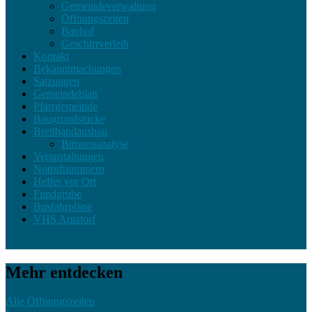
Gemeindeverwaltung
Öffnungszeiten
Bauhof
Geschirrverleih
Kontakt
Bekanntmachungen
Satzungen
Gemeindeblatt
Pfarrgemeinde
Baugrundstücke
Breitbandausbau
Bitratenanalyse
Veranstaltungen
Notrufnummern
Helfer vor Ort
Fundgrube
Busfahrpläne
VHS Arnstorf
Mehr entdecken
Alle Öffnungszeiten