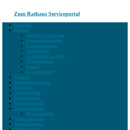
Zum Rathaus Serviceportal
Aktuelles
Rathaus
Geschichte und Lage
Sehenswürdigkeiten
Einwohnerzahlen
Gemeinderat
Gemeindeverwaltung
Öffnungszeiten
Bauhof
Geschirrverleih
Kontakt
Bekanntmachungen
Satzungen
Gemeindeblatt
Pfarrgemeinde
Baugrundstücke
Breitbandausbau
Bitratenanalyse
Veranstaltungen
Notrufnummern
Helfer vor Ort