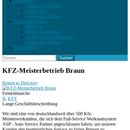
Gasthäuser
Schloßcafé Asbeck
Café Grace
weitere Gasthäuser
Lebensmittelläden
EDEKA
Biohof-Gemüsehof
Lindhuber Getränkemarkt
Schloßcafé Asbeck
Firmenindex
Suchen
nach:
KFZ-Meisterbetrieb Braun
Return to Directory
Firmenbranche
B
,
KFZ
Lange Geschäftsbeschreibung
Wir sind eine von deutschlandweit über 500 Kfz-
Meisterwerkstätten, die sich dem Full-Service Werkstattsystem
ASP - Auto Service Partner angeschlossen haben, um unseren
Kunden den bestmöglichen Service zu fairen Preisen zu