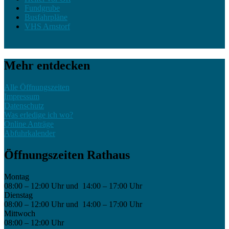
Fundgrube
Busfahrpläne
VHS Arnstorf
Mehr entdecken
Alle Öffnungszeiten
Impressum
Datenschutz
Was erledige ich wo?
Online Anträge
Abfuhrkalender
Öffnungszeiten Rathaus
Montag
08:00 – 12:00 Uhr und 14:00 – 17:00 Uhr
Dienstag
08:00 – 12:00 Uhr und 14:00 – 17:00 Uhr
Mittwoch
08:00 – 12:00 Uhr