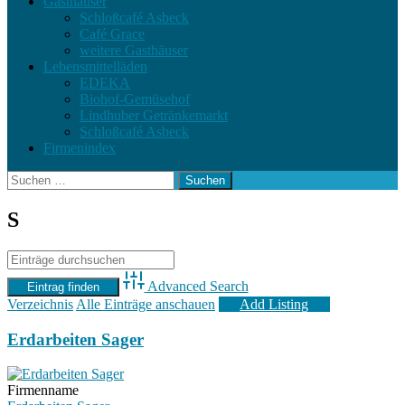
Gasthäuser
Schloßcafé Asbeck
Café Grace
weitere Gasthäuser
Lebensmittelläden
EDEKA
Biohof-Gemüsehof
Lindhuber Getränkemarkt
Schloßcafé Asbeck
Firmenindex
Suchen
nach:
S
Advanced Search
Verzeichnis
Alle Einträge anschauen
Add Listing
Erdarbeiten Sager
Firmenname