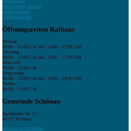
Datenschutz
Was erledige ich wo?
Online Anträge
Abfuhrkalender
Öffnungszeiten Rathaus
Montag
08:00 – 12:00 Uhr und 14:00 – 17:00 Uhr
Dienstag
08:00 – 12:00 Uhr und 14:00 – 17:00 Uhr
Mittwoch
08:00 – 12:00 Uhr
Donnerstag
08:00 – 12:00 Uhr und 14:00 – 18:00 Uhr
Freitag
08:00 – 12:00 Uhr
Gemeinde Schönau
Bachhamer Str. 22
84337 Schönau
Telefon: 08726/96880