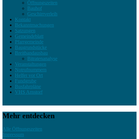
Öffnungszeiten
Bauhof
Geschirrverleih
Kontakt
Bekanntmachungen
Satzungen
Gemeindeblatt
Pfarrgemeinde
Baugrundstücke
Breitbandausbau
Bitratenanalyse
Veranstaltungen
Notrufnummern
Helfer vor Ort
Fundgrube
Busfahrpläne
VHS Arnstorf
Mehr entdecken
Alle Öffnungszeiten
Impressum