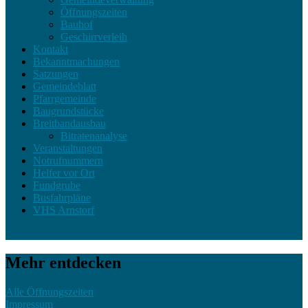
Öffnungszeiten
Bauhof
Geschirrverleih
Kontakt
Bekanntmachungen
Satzungen
Gemeindeblatt
Pfarrgemeinde
Baugrundstücke
Breitbandausbau
Bitratenanalyse
Veranstaltungen
Notrufnummern
Helfer vor Ort
Fundgrube
Busfahrpläne
VHS Arnstorf
Mehr entdecken
Alle Öffnungszeiten
Impressum