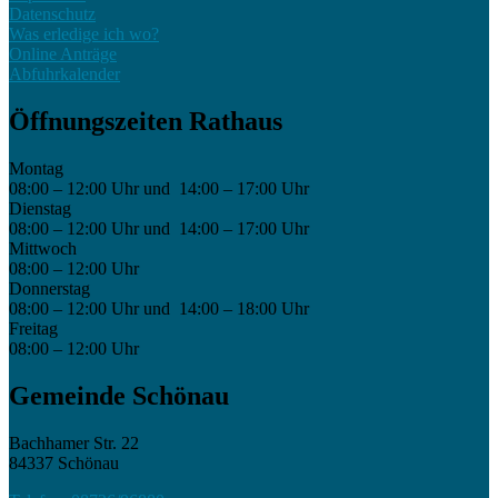
Datenschutz
Was erledige ich wo?
Online Anträge
Abfuhrkalender
Öffnungszeiten Rathaus
Montag
08:00 – 12:00 Uhr und 14:00 – 17:00 Uhr
Dienstag
08:00 – 12:00 Uhr und 14:00 – 17:00 Uhr
Mittwoch
08:00 – 12:00 Uhr
Donnerstag
08:00 – 12:00 Uhr und 14:00 – 18:00 Uhr
Freitag
08:00 – 12:00 Uhr
Gemeinde Schönau
Bachhamer Str. 22
84337 Schönau