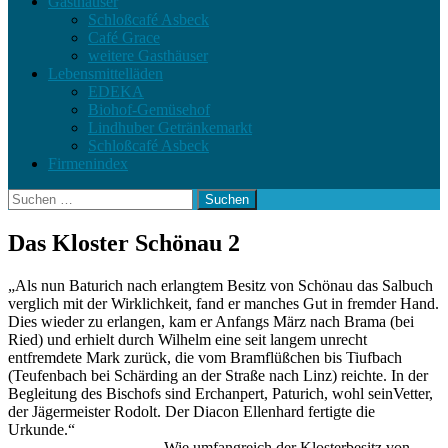
Gasthäuser
Schloßcafé Asbeck
Café Grace
weitere Gasthäuser
Lebensmittelläden
EDEKA
Biohof-Gemüsehof
Lindhuber Getränkemarkt
Schloßcafé Asbeck
Firmenindex
Suchen
nach:
Das Kloster Schönau 2
„Als nun Baturich nach erlangtem Besitz von Schönau das Salbuch
verglich mit der Wirklichkeit, fand er manches Gut in fremder Hand.
Dies wieder zu erlangen, kam er Anfangs März nach Brama (bei
Ried) und erhielt durch Wilhelm eine seit langem unrecht
entfremdete Mark zurück, die vom Bramflüßchen bis Tiufbach
(Teufenbach bei Schärding an der Straße nach Linz) reichte. In der
Begleitung des Bischofs sind Erchanpert, Paturich, wohl seinVetter,
der Jägermeister Rodolt. Der Diacon Ellenhard fertigte die
Urkunde.“
Wie umfangreich der Klosterbesitz von