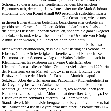
Schönau zu dieser Zeit war, zeigte sich bei dem klösterlichen
Eigentumsstreit, der einige Jahrzehnte später um die Mark Schönau
entbrannte und den König Arnulf 890 persönlich schlichten musste.
Die Ortsnamen, wie sie uns
in diesen frühen Annalen begegnen, bezeichnen eher Gebiete als
geschlossene Ortschaften. Unter „Schönau“ darf man sich also nicht
die heutige Ortschaft Schönau vorstellen, sondern die ganze Gegend
am Sulzbach, und, wie wir bei der berühmten Urkunde von König
Arnulf sehen werden, ein Gebiet weit darüber hinaus.
Es ist also
nicht weiter verwunderlich, dass die Lokalisierung des Schönauer
Klosters ähnliche Schwierigkeiten bereitet wie bei Rimbach- Zell.
Das monasterium Sconenawa lag aller Wahrscheinlichkeit nach in
Kleinmünchen. Es existieren zwar keine Unterlagen über
Kleinmünchen aus dieser frühen Zeit – erst viel später, um 1220, tritt
der Name zum ersten Mal auf, und zwar in einer Urkunde über
Besitzverhältnisse des Hochstifts Passau in Munichen apud
Sulzbach. Aber die Ortsnamen und Patrozinien (Kirchenheiligen) in
der Gegend geben weiter Aufschluss. Munichen
bedeutet „zu den Mönchen“, also ein Ort, wo Mönche leben (der
Name der Landeshauptstadt München hat denselben Ursprung). Der
Historiker Pater Romuald Bauerreis OSB, dem wir das
Standardwerk über die „Kirchengeschichte Bayerns“ verdanken, hat
die „München“ -Orte in Bayern anlässlich einer Festschrift zur 800-