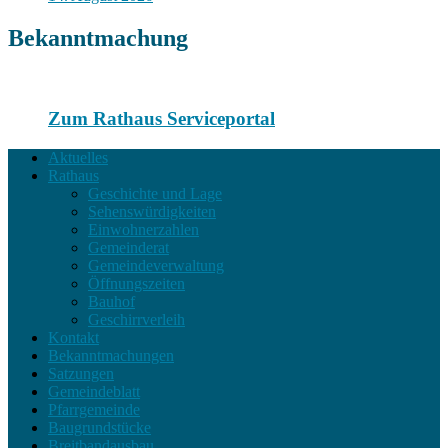
Bekanntmachung
Zum Rathaus Serviceportal
Aktuelles
Rathaus
Geschichte und Lage
Sehenswürdigkeiten
Einwohnerzahlen
Gemeinderat
Gemeindeverwaltung
Öffnungszeiten
Bauhof
Geschirrverleih
Kontakt
Bekanntmachungen
Satzungen
Gemeindeblatt
Pfarrgemeinde
Baugrundstücke
Breitbandausbau