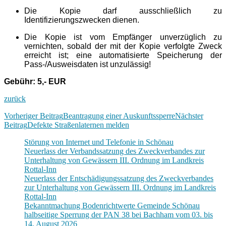
Die Kopie darf ausschließlich zu
Identifizierungszwecken dienen.
Die Kopie ist vom Empfänger unverzüglich zu
vernichten, sobald der mit der Kopie verfolgte Zweck
erreicht ist; eine automatisierte Speicherung der
Pass-/Ausweisdaten ist unzulässig!
Gebühr: 5,- EUR
zurück
Beitragsnavigation
Vorheriger Beitrag
Beantragung einer Auskunftssperre
Nächster
Beitrag
Defekte Straßenlaternen melden
Störung von Internet und Telefonie in Schönau
Neuerlass der Verbandssatzung des Zweckverbandes zur
Unterhaltung von Gewässern III. Ordnung im Landkreis
Rottal-Inn
Neuerlass der Entschädigungssatzung des Zweckverbandes
zur Unterhaltung von Gewässern III. Ordnung im Landkreis
Rottal-Inn
Bekanntmachung Bodenrichtwerte Gemeinde Schönau
halbseitige Sperrung der PAN 38 bei Bachham vom 03. bis
14. August 2026