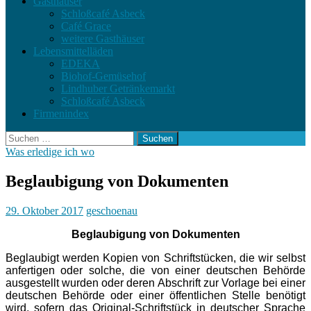
Gasthäuser
Schloßcafé Asbeck
Café Grace
weitere Gasthäuser
Lebensmittelläden
EDEKA
Biohof-Gemüsehof
Lindhuber Getränkemarkt
Schloßcafé Asbeck
Firmenindex
Suchen
nach:
Was erledige ich wo
Beglaubigung von Dokumenten
29. Oktober 2017
geschoenau
Beglaubigung von Dokumenten
Beglaubigt werden Kopien von Schriftstücken, die wir selbst
anfertigen oder solche, die von einer deutschen Behörde
ausgestellt wurden oder deren Abschrift zur Vorlage bei einer
deutschen Behörde oder einer öffentlichen Stelle benötigt
wird, sofern das Original-Schriftstück in deutscher Sprache