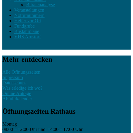
Bitratenanalyse
Veranstaltungen
Notrufnummern
Helfer vor Ort
Fundgrube
Busfahrpläne
VHS Arnstorf
Mehr entdecken
Alle Öffnungszeiten
Impressum
Datenschutz
Was erledige ich wo?
Online Anträge
Abfuhrkalender
Öffnungszeiten Rathaus
Montag
08:00 – 12:00 Uhr und 14:00 – 17:00 Uhr