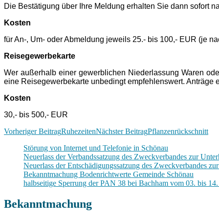
Die Bestätigung über Ihre Meldung erhalten Sie dann sofort n
Kosten
für An-, Um- oder Abmeldung jeweils 25.- bis 100,- EUR (je n
Reisegewerbekarte
Wer außerhalb einer gewerblichen Niederlassung Waren oder 
eine Reisegewerbekarte unbedingt empfehlenswert. Anträge er
Kosten
30,- bis 500,- EUR
Beitragsnavigation
Vorheriger Beitrag
Ruhezeiten
Nächster Beitrag
Pflanzenrückschnitt
Störung von Internet und Telefonie in Schönau
Neuerlass der Verbandssatzung des Zweckverbandes zur Unterh
Neuerlass der Entschädigungssatzung des Zweckverbandes zur 
Bekanntmachung Bodenrichtwerte Gemeinde Schönau
halbseitige Sperrung der PAN 38 bei Bachham vom 03. bis 14
Bekanntmachung