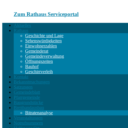
Zum Rathaus Serviceportal
Aktuelles
Rathaus
Geschichte und Lage
Sehenswürdigkeiten
Einwohnerzahlen
Gemeinderat
Gemeindeverwaltung
Öffnungszeiten
Bauhof
Geschirrverleih
Kontakt
Bekanntmachungen
Satzungen
Gemeindeblatt
Pfarrgemeinde
Baugrundstücke
Breitbandausbau
Bitratenanalyse
Veranstaltungen
Notrufnummern