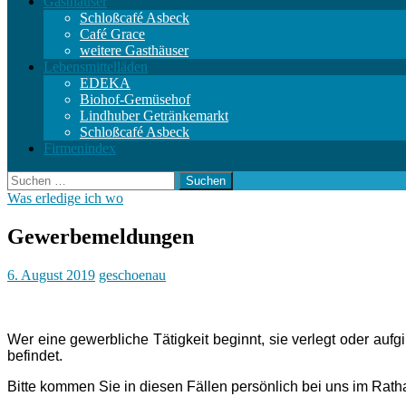
Gasthäuser
Schloßcafé Asbeck
Café Grace
weitere Gasthäuser
Lebensmittelläden
EDEKA
Biohof-Gemüsehof
Lindhuber Getränkemarkt
Schloßcafé Asbeck
Firmenindex
Suchen
nach:
Was erledige ich wo
Gewerbemeldungen
6. August 2019
geschoenau
Wer eine gewerbliche Tätigkeit beginnt, sie verlegt oder auf
befindet.
Bitte kommen Sie in diesen Fällen persönlich bei uns im Ratha