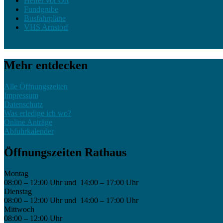
Helfer vor Ort
Fundgrube
Busfahrpläne
VHS Arnstorf
Mehr entdecken
Alle Öffnungszeiten
Impressum
Datenschutz
Was erledige ich wo?
Online Anträge
Abfuhrkalender
Öffnungszeiten Rathaus
Montag
08:00 – 12:00 Uhr und 14:00 – 17:00 Uhr
Dienstag
08:00 – 12:00 Uhr und 14:00 – 17:00 Uhr
Mittwoch
08:00 – 12:00 Uhr