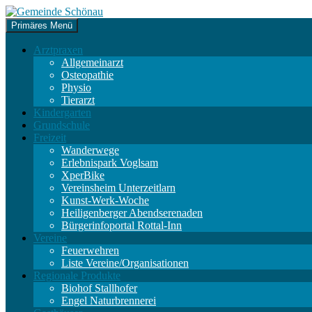
Zum
Inhalt
Suchen
Primäres Menü
springen
Gemeinde Schönau
Arztpraxen
Allgemeinarzt
Osteopathie
Physio
Tierarzt
Kindergarten
Grundschule
Freizeit
Wanderwege
Erlebnispark Voglsam
XperBike
Vereinsheim Unterzeitlarn
Kunst-Werk-Woche
Heiligenberger Abendserenaden
Bürgerinfoportal Rottal-Inn
Vereine
Feuerwehren
Liste Vereine/Organisationen
Regionale Produkte
Biohof Stallhofer
Engel Naturbrennerei