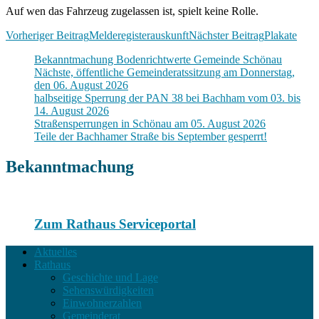
Auf wen das Fahrzeug zugelassen ist, spielt keine Rolle.
Beitragsnavigation
Vorheriger Beitrag
Melderegisterauskunft
Nächster Beitrag
Plakate
Bekanntmachung Bodenrichtwerte Gemeinde Schönau
Nächste, öffentliche Gemeinderatssitzung am Donnerstag,
den 06. August 2026
halbseitige Sperrung der PAN 38 bei Bachham vom 03. bis
14. August 2026
Straßensperrungen in Schönau am 05. August 2026
Teile der Bachhamer Straße bis September gesperrt!
Bekanntmachung
Zum Rathaus Serviceportal
Aktuelles
Rathaus
Geschichte und Lage
Sehenswürdigkeiten
Einwohnerzahlen
Gemeinderat