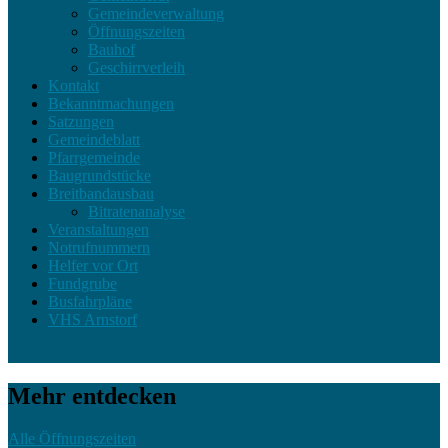
Gemeindeverwaltung
Öffnungszeiten
Bauhof
Geschirrverleih
Kontakt
Bekanntmachungen
Satzungen
Gemeindeblatt
Pfarrgemeinde
Baugrundstücke
Breitbandausbau
Bitratenanalyse
Veranstaltungen
Notrufnummern
Helfer vor Ort
Fundgrube
Busfahrpläne
VHS Arnstorf
Mehr entdecken
Alle Öffnungszeiten