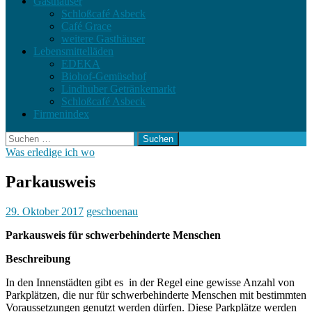
Gasthäuser
Schloßcafé Asbeck
Café Grace
weitere Gasthäuser
Lebensmittelläden
EDEKA
Biohof-Gemüsehof
Lindhuber Getränkemarkt
Schloßcafé Asbeck
Firmenindex
Suchen
nach:
Was erledige ich wo
Parkausweis
29. Oktober 2017
geschoenau
Parkausweis für schwerbehinderte Menschen
Beschreibung
In den Innenstädten gibt es in der Regel eine gewisse Anzahl von
Parkplätzen, die nur für schwerbehinderte Menschen mit bestimmten
Voraussetzungen genutzt werden dürfen. Diese Parkplätze werden